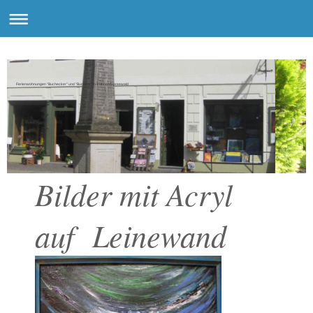
Ferienwohnungen "Buchecker" und "Buchfink" in Lübben/Spreewald
Bilder mit Acryl
auf Leinewand